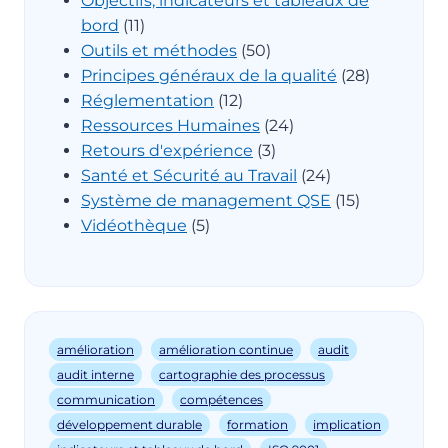
Objectifs, indicateurs et tableaux de
bord
(11)
Outils et méthodes
(50)
Principes généraux de la qualité
(28)
Réglementation
(12)
Ressources Humaines
(24)
Retours d'expérience
(3)
Santé et Sécurité au Travail
(24)
Système de management QSE
(15)
Vidéothèque
(5)
amélioration
amélioration continue
audit
audit interne
cartographie des processus
communication
compétences
développement durable
formation
implication