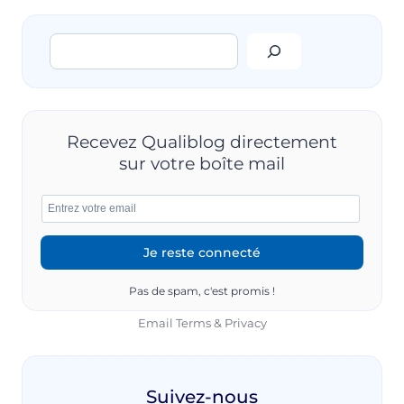
DES
RISQUES
Rechercher
PEUT
AMÉLIORER
LA
QUALITÉ
DE
VIE
Recevez Qualiblog directement
AU
sur votre boîte mail
TRAVAIL
?
Pas de spam, c'est promis !
Email
Terms
&
Privacy
Suivez-nous