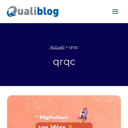
Aller
au
contenu
Accueil
>
qrqc
qrqc