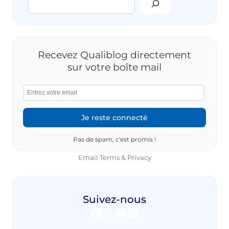
DÉPLOYER
LE
QRQC
AVEC
QUALISHARE
POUR
Recevez Qualiblog directement
BOOSTER
sur votre boîte mail
VOTRE
SYSTÈME
DE
MANAGEMENT
Pas de spam, c'est promis !
Email
Terms
&
Privacy
Suivez-nous
Facebook
X
YouTube
LinkedIn