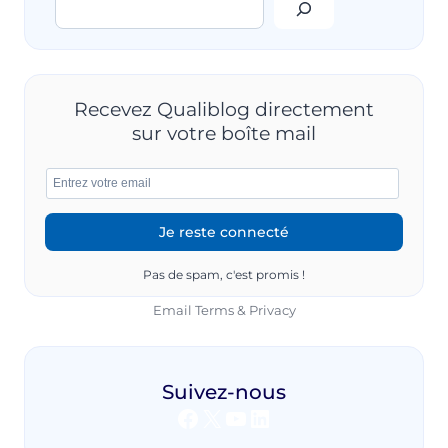
Rechercher
LA
QUALITÉ
DANS
LES
CENTRES
DE
Recevez Qualiblog directement
FORMATION
sur votre boîte mail
Pas de spam, c'est promis !
Email
Terms
&
Privacy
Suivez-nous
Facebook
X
YouTube
LinkedIn