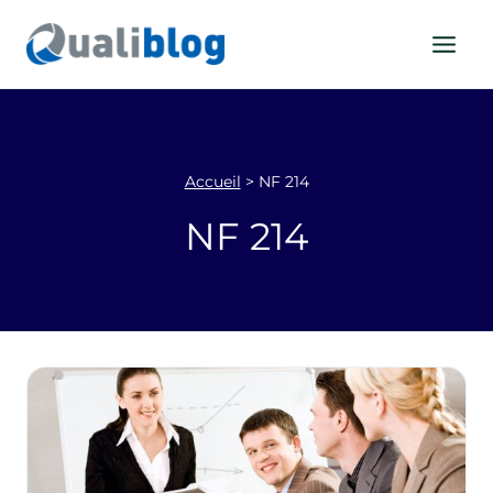
Aller
au
contenu
Accueil
>
NF 214
NF 214