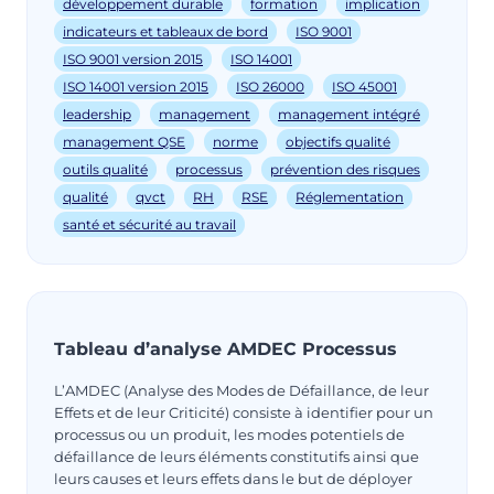
développement durable
formation
implication
indicateurs et tableaux de bord
ISO 9001
ISO 9001 version 2015
ISO 14001
ISO 14001 version 2015
ISO 26000
ISO 45001
leadership
management
management intégré
management QSE
norme
objectifs qualité
outils qualité
processus
prévention des risques
qualité
qvct
RH
RSE
Réglementation
santé et sécurité au travail
Tableau d’analyse AMDEC Processus
L’AMDEC (Analyse des Modes de Défaillance, de leur
Effets et de leur Criticité) consiste à identifier pour un
processus ou un produit, les modes potentiels de
défaillance de leurs éléments constitutifs ainsi que
leurs causes et leurs effets dans le but de déployer