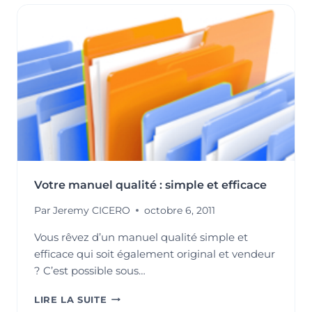
QUALITÉ
VIDÉO
:
MYTHE
INACCESSIBLE
OU
RÉALITÉ
INÉLUCTABLE
?
(ARTICLE
RÉSUMÉ)
Votre manuel qualité : simple et efficace
Par
Jeremy CICERO
octobre 6, 2011
Vous rêvez d’un manuel qualité simple et
efficace qui soit également original et vendeur
? C’est possible sous…
VOTRE
LIRE LA SUITE
MANUEL