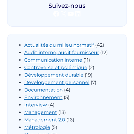
Suivez-nous
Facebook
X
YouTube
LinkedIn
Actualités du milieu normatif
(42)
Audit interne, audit fournisseur
(12)
Communication interne
(11)
Controverse et polémique
(2)
Développement durable
(19)
Développement personnel
(7)
Documentation
(4)
Environnement
(5)
Interview
(4)
Management
(13)
Management 2.0
(16)
Métrologie
(5)