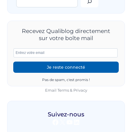
INTÉGRER
LA
RSE
DANS
LA
Recevez Qualiblog directement
FORMATION
sur votre boîte mail
ET
L’ÉVALUATION
DES
MANAGERS
Pas de spam, c'est promis !
Email
Terms
&
Privacy
Suivez-nous
Facebook
X
YouTube
LinkedIn