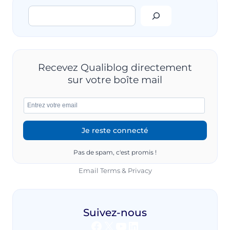
ENTREPRISES
Rechercher
(RSE)
:
COMPRENDRE,
AGIR
ET
PERFORMER
Recevez Qualiblog directement
sur votre boîte mail
Pas de spam, c'est promis !
Email
Terms
&
Privacy
Suivez-nous
Facebook
X
YouTube
LinkedIn