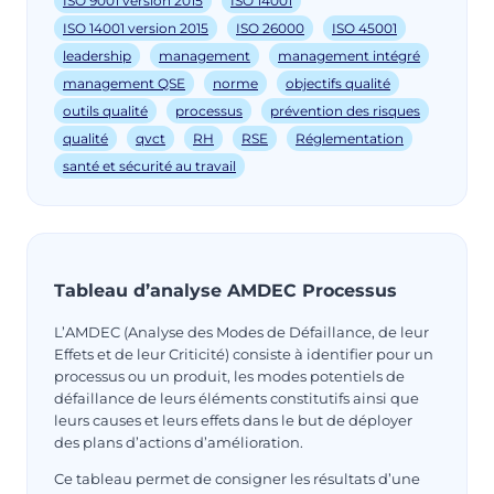
ISO 9001 version 2015
ISO 14001
ISO 14001 version 2015
ISO 26000
ISO 45001
leadership
management
management intégré
management QSE
norme
objectifs qualité
outils qualité
processus
prévention des risques
qualité
qvct
RH
RSE
Réglementation
santé et sécurité au travail
Tableau d’analyse AMDEC Processus
L’AMDEC (Analyse des Modes de Défaillance, de leur
Effets et de leur Criticité) consiste à identifier pour un
processus ou un produit, les modes potentiels de
défaillance de leurs éléments constitutifs ainsi que
leurs causes et leurs effets dans le but de déployer
des plans d’actions d’amélioration.
Ce tableau permet de consigner les résultats d’une