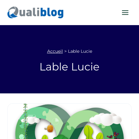
Aller
au
contenu
Accueil
>
Lable Lucie
Lable Lucie