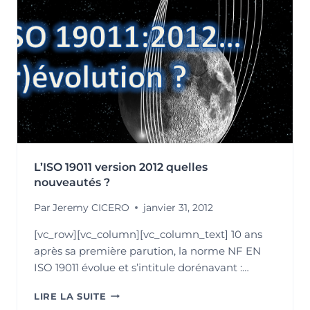
INTERNE
:
UN
LEVIER
DE
PERFORMANCE
POUR
VOTRE
ENTREPRISE
L’ISO 19011 version 2012 quelles
nouveautés ?
Par
Jeremy CICERO
janvier 31, 2012
[vc_row][vc_column][vc_column_text] 10 ans
après sa première parution, la norme NF EN
ISO 19011 évolue et s’intitule dorénavant :…
L’ISO
LIRE LA SUITE
19011