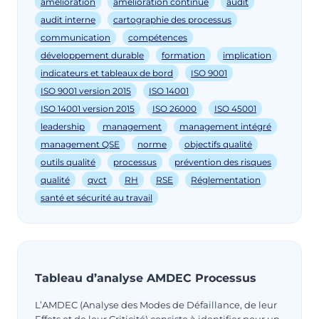
amélioration
amélioration continue
audit
audit interne
cartographie des processus
communication
compétences
développement durable
formation
implication
indicateurs et tableaux de bord
ISO 9001
ISO 9001 version 2015
ISO 14001
ISO 14001 version 2015
ISO 26000
ISO 45001
leadership
management
management intégré
management QSE
norme
objectifs qualité
outils qualité
processus
prévention des risques
qualité
qvct
RH
RSE
Réglementation
santé et sécurité au travail
Tableau d’analyse AMDEC Processus
L’AMDEC (Analyse des Modes de Défaillance, de leur