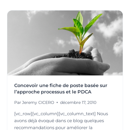
OU
FICHE
DE
FONCTION,
LÀ
N’EST
PAS
LA
QUESTION
!
Concevoir une fiche de poste basée sur
l’approche processus et le PDCA
Par
Jeremy CICERO
décembre 17, 2010
[vc_row][vc_column][vc_column_text] Nous
avons déjà évoqué dans ce blog quelques
recommandations pour améliorer la