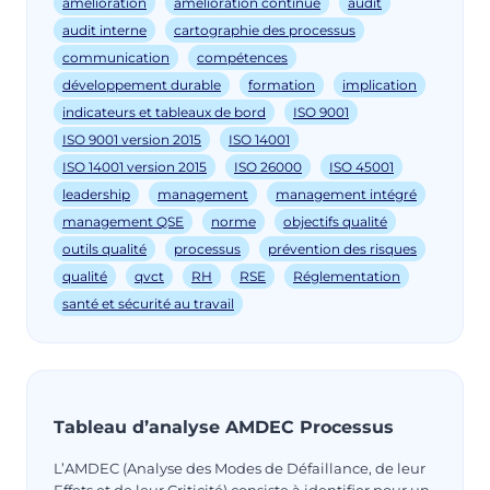
amélioration
amélioration continue
audit
audit interne
cartographie des processus
communication
compétences
développement durable
formation
implication
indicateurs et tableaux de bord
ISO 9001
ISO 9001 version 2015
ISO 14001
ISO 14001 version 2015
ISO 26000
ISO 45001
leadership
management
management intégré
management QSE
norme
objectifs qualité
outils qualité
processus
prévention des risques
qualité
qvct
RH
RSE
Réglementation
santé et sécurité au travail
Tableau d’analyse AMDEC Processus
L’AMDEC (Analyse des Modes de Défaillance, de leur