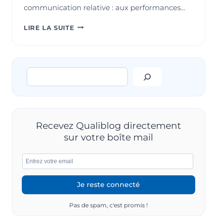
communication relative : aux performances…
CONCEVOIR
LIRE LA SUITE
UNE
FICHE
DE
POSTE
Rechercher
BASÉE
SUR
L’APPROCHE
PROCESSUS
ET
LE
Recevez Qualiblog directement
PDCA
sur votre boîte mail
Pas de spam, c'est promis !