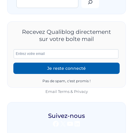
INTERNE
:
UN
LEVIER
DE
PERFORMANCE
Recevez Qualiblog directement
POUR
sur votre boîte mail
VOTRE
ENTREPRISE
Pas de spam, c'est promis !
Email
Terms
&
Privacy
Suivez-nous
Facebook
X
YouTube
LinkedIn