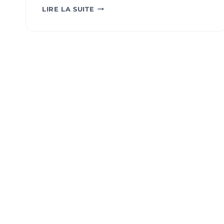
ERGONOMIE
LIRE LA SUITE
&
QUALITÉ
DE
VIE
AU
TRAVAIL
:
LEVIER
STRATÉGIQUE
DE
PERFORMANCE
DURABLE