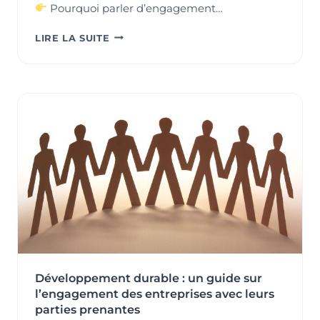
Pourquoi parler d’engagement…
L’ENGAGEMENT
LIRE LA SUITE
DE
LA
DIRECTION
:
MOTEUR
DE
PERFORMANCE
DURABLE
ET
LEVIER
D’ATTRACTIVITÉ
POUR
LES
GÉNÉRATIONS
FUTURES
Développement durable : un guide sur
l’engagement des entreprises avec leurs
parties prenantes