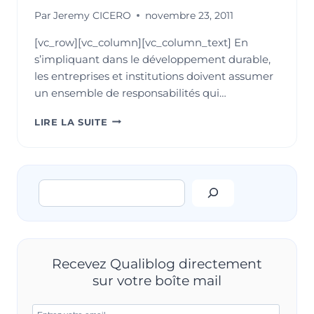
Par
Jeremy CICERO
novembre 23, 2011
[vc_row][vc_column][vc_column_text] En
s’impliquant dans le développement durable,
les entreprises et institutions doivent assumer
un ensemble de responsabilités qui…
DÉVELOPPEMENT
LIRE LA SUITE
DURABLE
:
UN
GUIDE
Rechercher
SUR
L’ENGAGEMENT
DES
ENTREPRISES
AVEC
LEURS
Recevez Qualiblog directement
PARTIES
sur votre boîte mail
PRENANTES