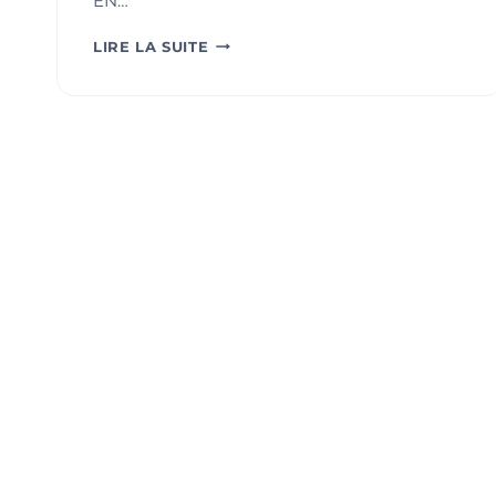
EN…
ACTEURS
LIRE LA SUITE
DE
L’AÉRONAUTIQUE,
LRQA
ORGANISE
POUR
VOUS
UNE
TABLE
RONDE
À
PARIS