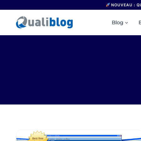
Aller
NOUVEAU : Q
au
contenu
Blog