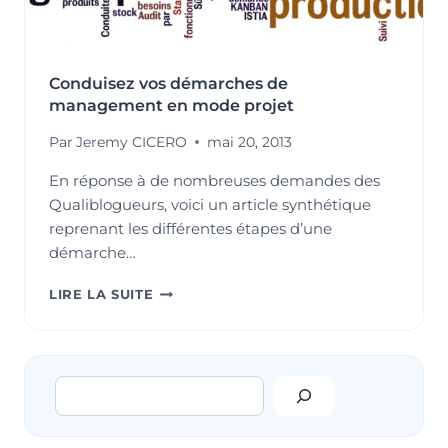
:
LES
NOUVELLES
TENDANCES
Conduisez vos démarches de
!
management en mode projet
Par
Jeremy CICERO
mai 20, 2013
En réponse à de nombreuses demandes des
Qualiblogueurs, voici un article synthétique
reprenant les différentes étapes d’une
démarche…
CONDUISEZ
LIRE LA SUITE
VOS
DÉMARCHES
DE
MANAGEMENT
Rechercher
EN
MODE
PROJET