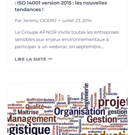
: ISO 14001 version 2015 : les nouvelles
tendances !
Par
Jeremy CICERO
juillet 23, 2014
Le Groupe AFNOR invite toutes les entreprises
sensibles aux enjeux environnementaux à
participer à un webinar, en septembre…
TOUS
LIRE LA SUITE
À
VOS
AGENDAS
POUR
LE
WEBINAR
AFNOR
:
ISO
14001
VERSION
2015