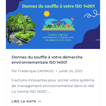
ÉVOLUTION
STRATÉGIQUE
POUR
UN
MANAGEMENT
ENVIRONNEMENTAL
PLUS
ANCRÉ
DANS
LES
ENJEUX
ACTUELS
Donnez du souffle à votre démarche
environnementale ISO 14001
Par
Frederique GAYRAUD
juillet 24, 2025
5 actions innovantes pour ancrer votre système
de management environnemental dans le réel
La norme ISO 14001 :…
DONNEZ
LIRE LA SUITE
DU