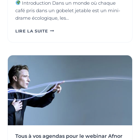
Introduction Dans un monde où chaque
café pris dans un gobelet jetable est un mini-
drame écologique, les…
LIRE LA SUITE
SENSIBILISER
LES
COLLABORATEURS
AUX
ENJEUX
ENVIRONNEMENTAUX
:
UN
LEVIER
POUR
ALLIER
PERFORMANCE
ET
PROTECTION
DE
NOTRE
Tous à vos agendas pour le webinar Afnor
PLANÈTE