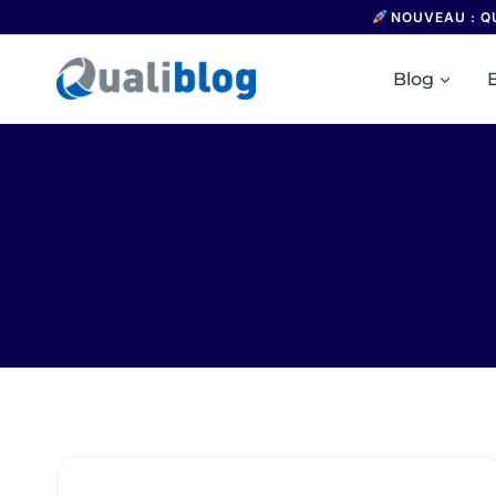
Aller
NOUVEAU : Q
au
contenu
Blog