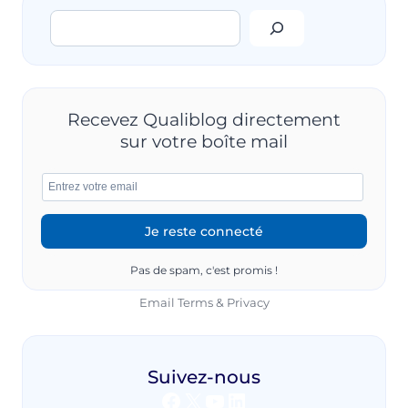
QUALITÉ
Rechercher
VIDÉO
:
MYTHE
INACCESSIBLE
OU
RÉALITÉ
Recevez Qualiblog directement
INÉLUCTABLE
sur votre boîte mail
?
(ARTICLE
RÉSUMÉ)
Pas de spam, c'est promis !
Email
Terms
&
Privacy
Suivez-nous
Facebook
X
YouTube
LinkedIn