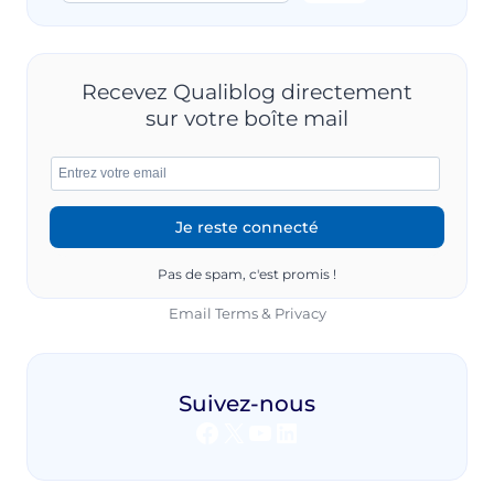
(ET
PAS
SI
ENNUYEUX
Recevez Qualiblog directement
QUE
sur votre boîte mail
ÇA)
Pas de spam, c'est promis !
Email
Terms
&
Privacy
Suivez-nous
Facebook
X
YouTube
LinkedIn