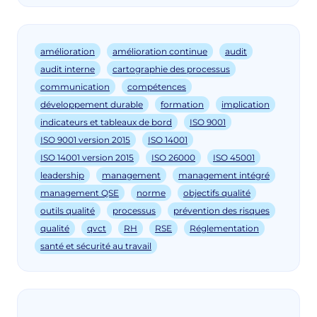
amélioration
amélioration continue
audit
audit interne
cartographie des processus
communication
compétences
développement durable
formation
implication
indicateurs et tableaux de bord
ISO 9001
ISO 9001 version 2015
ISO 14001
ISO 14001 version 2015
ISO 26000
ISO 45001
leadership
management
management intégré
management QSE
norme
objectifs qualité
outils qualité
processus
prévention des risques
qualité
qvct
RH
RSE
Réglementation
santé et sécurité au travail