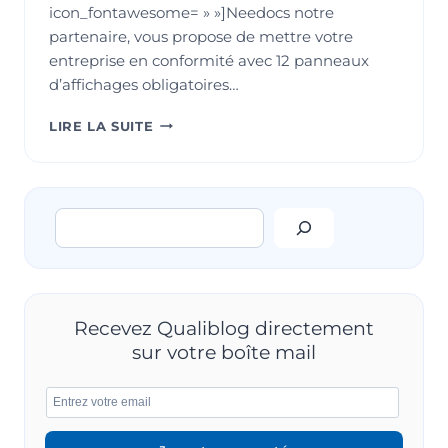
icon_fontawesome= » »]Needocs notre
partenaire, vous propose de mettre votre
entreprise en conformité avec 12 panneaux
d’affichages obligatoires…
HARCÈLEMENT
LIRE LA SUITE
SEXUEL
OU
MORAL
:
Rechercher
METTEZ
À
JOUR
VOTRE
AFFICHAGE
OBLIGATOIRE
Recevez Qualiblog directement
!
sur votre boîte mail