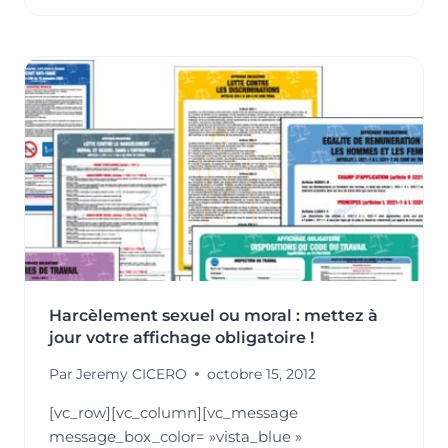
JOUR
AOÛT
2018]
UN
AFFICHAGE
OBLIGATOIRE
CONFORME
ET
GRATUIT
!
Harcèlement sexuel ou moral : mettez à
jour votre affichage obligatoire !
Par
Jeremy CICERO
octobre 15, 2012
[vc_row][vc_column][vc_message
message_box_color= »vista_blue »