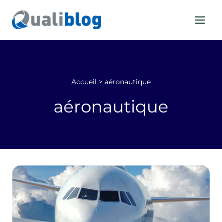
Aller
au
contenu
Accueil
>
aéronautique
aéronautique