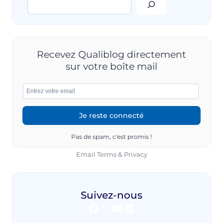
Rechercher
POUR
VOUS
UNE
TABLE
RONDE
À
Recevez Qualiblog directement
PARIS
sur votre boîte mail
Pas de spam, c'est promis !
Email
Terms
&
Privacy
Suivez-nous
Facebook
X
YouTube
LinkedIn