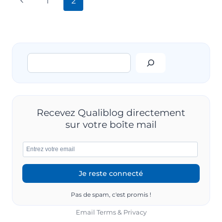
Page
1
2
ORIGINAUX
POUR
de
précédente
OPTIMISER
LA
page
COMMUNICATION
DES
Rechercher
RÉSULTATS
Recevez Qualiblog directement
sur votre boîte mail
Pas de spam, c'est promis !
Email
Terms
&
Privacy