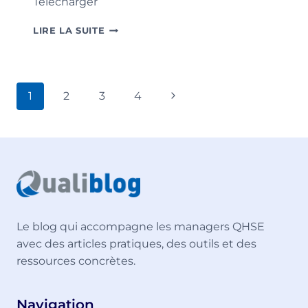
Télécharger
MODÈLE
LIRE LA SUITE
DE
FICHE
REX
Navigation
Page
1
2
3
4
de
suivante
page
Le blog qui accompagne les managers QHSE
avec des articles pratiques, des outils et des
ressources concrètes.
Navigation