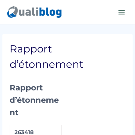
Aller
au
contenu
Rapport
d’étonnement
Rapport
d’étonneme
nt
263418