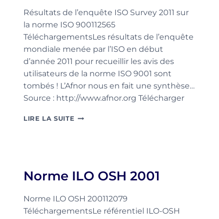
Résultats de l’enquête ISO Survey 2011 sur
la norme ISO 900112565
TéléchargementsLes résultats de l’enquête
mondiale menée par l’ISO en début
d’année 2011 pour recueillir les avis des
utilisateurs de la norme ISO 9001 sont
tombés ! L’Afnor nous en fait une synthèse…
Source : http://www.afnor.org Télécharger
RÉSULTATS
LIRE LA SUITE
DE
L’ENQUÊTE
ISO
SURVEY
2011
Norme ILO OSH 2001
SUR
LA
NORME
Norme ILO OSH 200112079
ISO
TéléchargementsLe référentiel ILO-OSH
9001