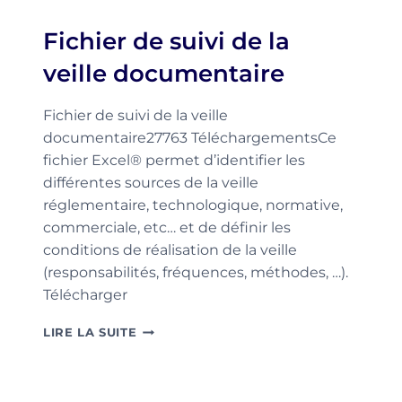
MISE
EN
Fichier de suivi de la
OEUVRE
D’UN
veille documentaire
PLAN
DE
CONTINUITÉ
Fichier de suivi de la veille
DES
documentaire27763 TéléchargementsCe
ACTIVITÉS
fichier Excel® permet d’identifier les
(PCA)
différentes sources de la veille
réglementaire, technologique, normative,
commerciale, etc… et de définir les
conditions de réalisation de la veille
(responsabilités, fréquences, méthodes, …).
Télécharger
FICHIER
LIRE LA SUITE
DE
SUIVI
DE
LA