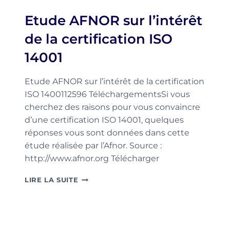
VEILLE
Etude AFNOR sur l’intérêt
DOCUMENTAIRE
de la certification ISO
14001
Etude AFNOR sur l’intérêt de la certification
ISO 1400112596 TéléchargementsSi vous
cherchez des raisons pour vous convaincre
d’une certification ISO 14001, quelques
réponses vous sont données dans cette
étude réalisée par l’Afnor. Source :
http://www.afnor.org Télécharger
ETUDE
LIRE LA SUITE
AFNOR
SUR
L’INTÉRÊT
DE
LA