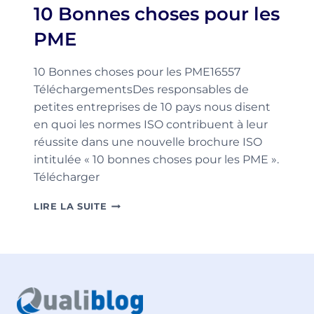
10 Bonnes choses pour les
CERTIFICATION
ISO
PME
14001
10 Bonnes choses pour les PME16557
TéléchargementsDes responsables de
petites entreprises de 10 pays nous disent
en quoi les normes ISO contribuent à leur
réussite dans une nouvelle brochure ISO
intitulée « 10 bonnes choses pour les PME ».
Télécharger
10
LIRE LA SUITE
BONNES
CHOSES
POUR
LES
PME