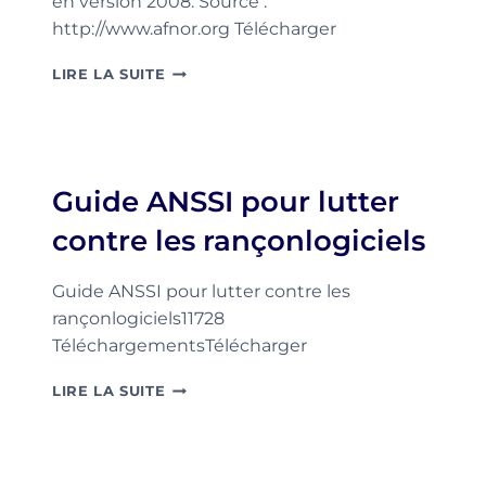
en version 2008. Source :
http://www.afnor.org Télécharger
ISO
LIRE LA SUITE
9001
–
9004
VERSION
2008,
Guide ANSSI pour lutter
QUELLES
ÉVOLUTIONS
contre les rançonlogiciels
?
Guide ANSSI pour lutter contre les
rançonlogiciels11728
TéléchargementsTélécharger
GUIDE
LIRE LA SUITE
ANSSI
POUR
LUTTER
CONTRE