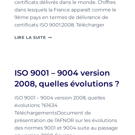
certificats délivrés dans le monde. Chiffres
dans lesquels la France apparaît comme le
9ème pays en termes de délivrance de
certificats ISO 9001:2008. Télécharger
ISO
LIRE LA SUITE
SURVEY
2008
:
LES
STATISTIQUES
ISO 9001 – 9004 version
MONDIALES
DES
2008, quelles évolutions ?
CERTIFICATS
ISO
ISO 9001 – 9004 version 2008, quelles
évolutions ?61634
TéléchargementsDocument de
présentation de l’AFNOR sur les évolutions
des normes 9001 et 9004 suite au passage