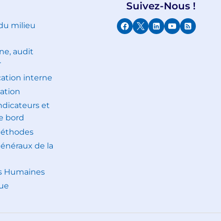
Suivez-Nous !
 du milieu
ne, audit
r
tion interne
ation
indicateurs et
e bord
méthodes
généraux de la
s Humaines
ue