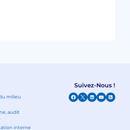
Suivez-Nous !
 du milieu
ne, audit
r
tion interne