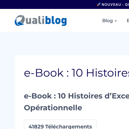
Aller
NOUVEAU : Q
au
contenu
Blog
e-Book : 10 Histoir
e-Book : 10 Histoires d’Exc
Opérationnelle
41829
Téléchargements