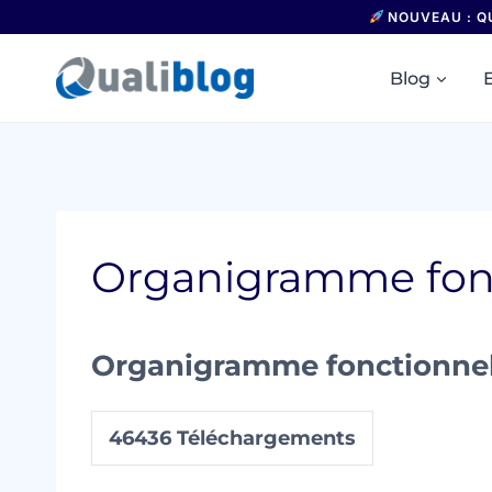
Aller
NOUVEAU : Q
au
contenu
Blog
Organigramme fon
Organigramme fonctionne
46436
Téléchargements