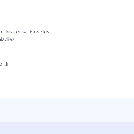
on des cotisations des
aladies
i.fr