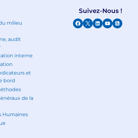
Suivez-Nous !
 du milieu
ne, audit
r
tion interne
ation
indicateurs et
e bord
méthodes
généraux de la
s Humaines
ue