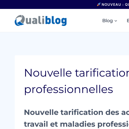
Aller
NOUVEAU : Q
au
contenu
Blog
Nouvelle tarificati
professionnelles
Nouvelle tarification des a
travail et maladies profess