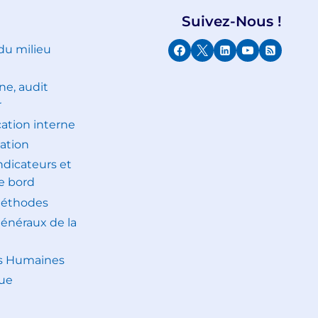
Suivez-Nous !
 du milieu
ne, audit
r
tion interne
ation
indicateurs et
e bord
méthodes
généraux de la
s Humaines
ue