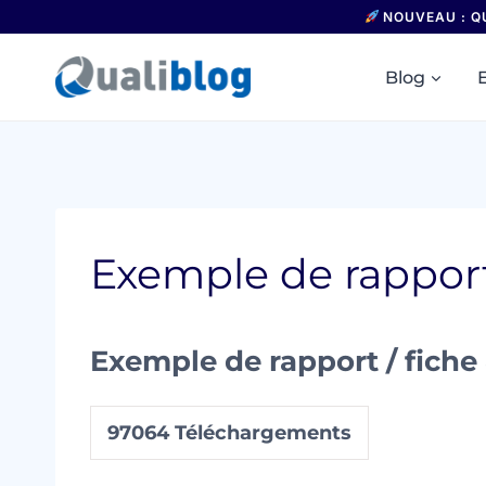
Aller
NOUVEAU : Q
au
contenu
Blog
Exemple de rapport
Exemple de rapport / fiche
97064
Téléchargements