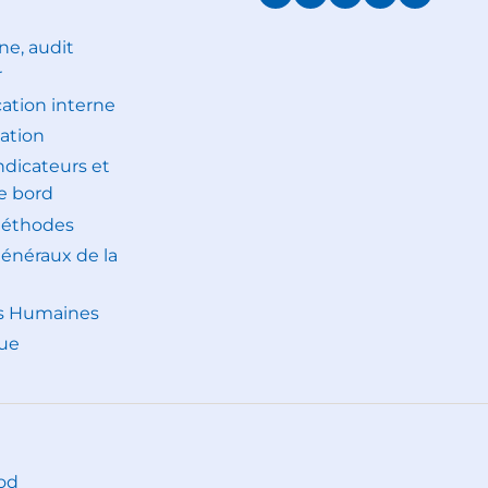
ne, audit
r
tion interne
ation
indicateurs et
e bord
méthodes
généraux de la
s Humaines
ue
od