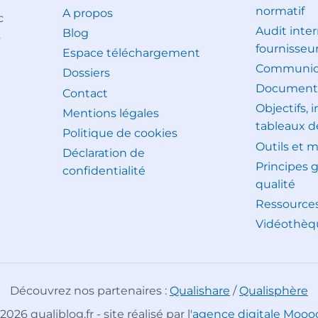
normatif
A propos
c
Audit inter
Blog
s
fournisseu
Espace téléchargement
Communica
Dossiers
Document
Contact
Objectifs, 
Mentions légales
tableaux d
Politique de cookies
Outils et 
Déclaration de
Principes 
confidentialité
qualité
Ressource
Vidéothèq
Découvrez nos partenaires :
Qualishare
/
Qualisphère
2026 qualiblog.fr - site réalisé par l'
agence digitale Mooo